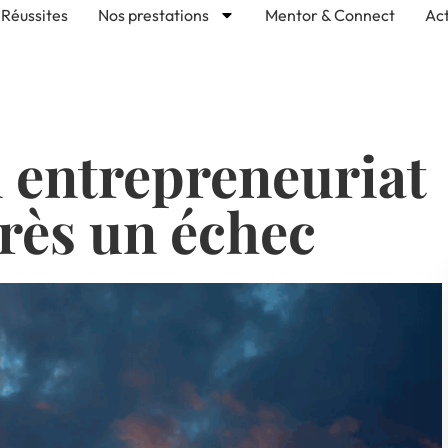
Réussites
Nos prestations
Mentor & Connect
Act
n entrepreneuriat
près un échec