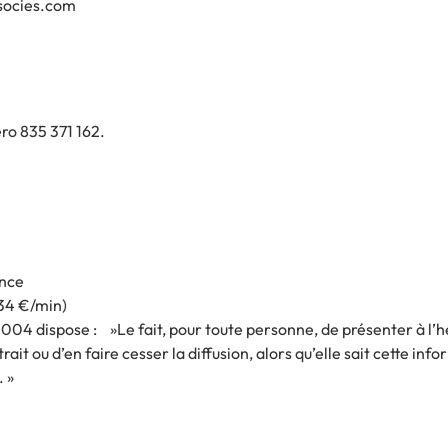
ssocies.com
ro 835 371 162.
ance
,34 €/min)
uin 2004 dispose : »Le fait, pour toute personne, de présenter à l
rait ou d’en faire cesser la diffusion, alors qu’elle sait cette in
 »