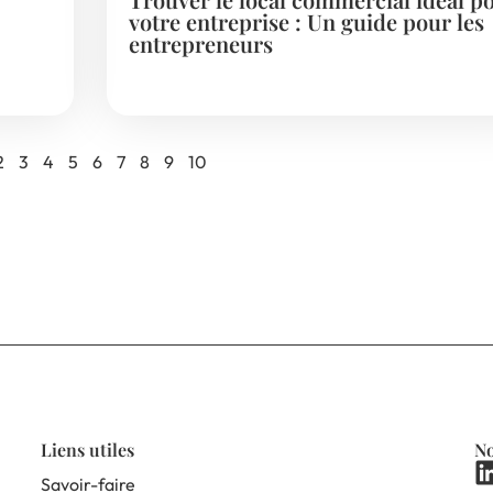
votre entreprise : Un guide pour les
entrepreneurs
2
3
4
5
6
7
8
9
10
Liens utiles
No
Savoir-faire