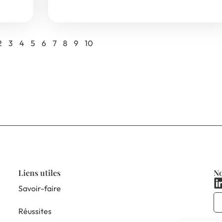
2
3
4
5
6
7
8
9
10
Liens utiles
No
Savoir-faire
Réussites