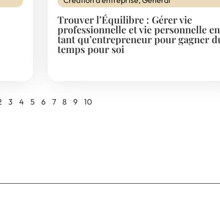
Trouver l’Équilibre : Gérer vie
professionnelle et vie personnelle en
tant qu’entrepreneur pour gagner d
temps pour soi
2
3
4
5
6
7
8
9
10