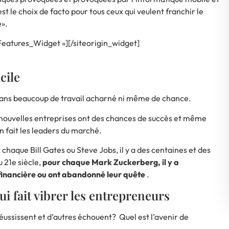
st le choix de facto pour tous ceux qui veulent franchir le
e».
Features_Widget »]
[/siteorigin_widget]
cile
t sans beaucoup de travail acharné ni même de chance.
ix nouvelles entreprises ont des chances de succès et même
 fait les leaders du marché.
haque Bill Gates ou Steve Jobs, il y a des centaines et des
u 21e siècle,
pour chaque Mark Zuckerberg, il y a
e financière ou ont abandonné leur quête
.
i fait vibrer les entrepreneurs
réussissent et d’autres échouent
? Quel est l’avenir de