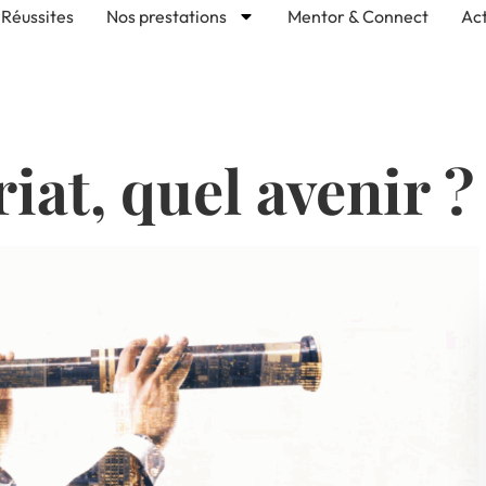
Réussites
Nos prestations
Mentor & Connect
Act
at, quel avenir ?