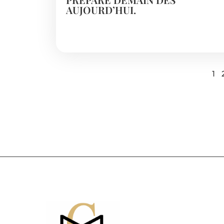
AUJOURD’HUI.
1