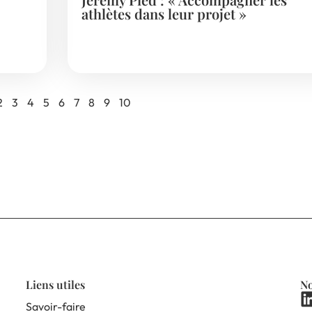
athlètes dans leur projet »
2
3
4
5
6
7
8
9
10
Liens utiles
No
Savoir-faire