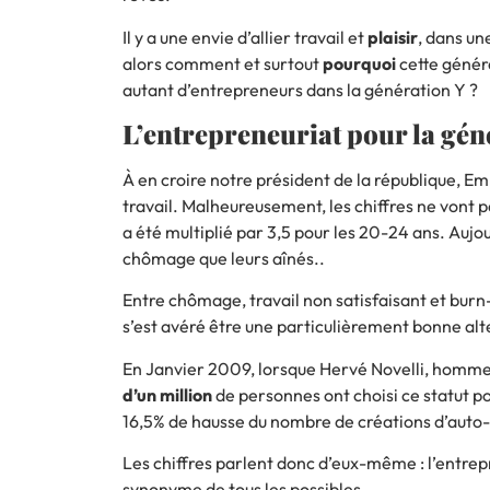
Il y a une envie d’allier travail et
plaisir
, dans un
alors comment et surtout
pourquoi
cette généra
autant d’entrepreneurs dans la génération Y ?
L’entrepreneuriat pour la gén
À en croire notre président de la république, Em
travail. Malheureusement, les chiffres ne vont p
a été
multiplié par 3,5
pour les 20-24 ans. Aujourd
chômage que leurs aînés..
Entre chômage, travail non satisfaisant et
burn
s’est avéré être une particulièrement bonne al
En Janvier 2009, lorsque Hervé Novelli, homme p
d’un
million
de personnes ont choisi ce statut po
16,5% de hausse du nombre de créations d’auto
Les chiffres parlent donc d’eux-même : l’entre
synonyme de tous les possibles.