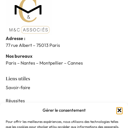
Adresse :
77 rue Albert – 75013 Paris
Nos bureaux
Paris – Nantes – Montpellier – Cannes
Liens utiles
Savoir-faire
Réussites
Gérer le consentement
Nos prestations
Pour offrir les meilleures expériences, nous utilisons des technologies telles
Mentor & Connect
que les cookies pour stocker et/ou accéder aux informations des appareils.