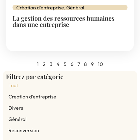
Création d'entreprise
,
Général
La gestion des ressources humaines
dans une entreprise
1
2
3
4
5
6
7
8
9
10
Filtrez par catégorie
Tout
Création d'entreprise
Divers
Général
Reconversion