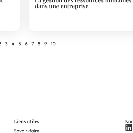
dans une entreprise
2
3
4
5
6
7
8
9
10
Liens utiles
Nou
Savoir-faire