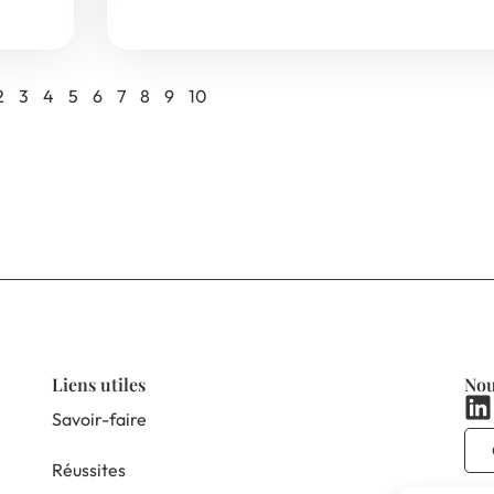
2
3
4
5
6
7
8
9
10
Liens utiles
Nou
Savoir-faire
Réussites