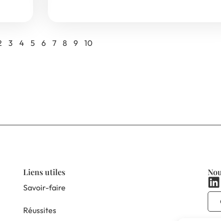
2
3
4
5
6
7
8
9
10
Liens utiles
Nou
Savoir-faire
Réussites