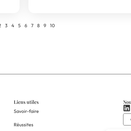
2
3
4
5
6
7
8
9
10
Liens utiles
Nou
Savoir-faire
Réussites