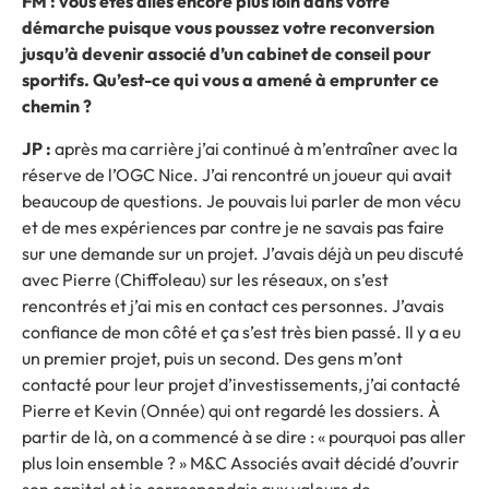
FM : vous êtes allés encore plus loin dans votre
démarche puisque vous poussez votre reconversion
jusqu’à devenir associé d’un cabinet de conseil pour
sportifs. Qu’est-ce qui vous a amené à emprunter ce
chemin ?
JP :
après ma carrière j’ai continué à m’entraîner avec la
réserve de l’OGC Nice. J’ai rencontré un joueur qui avait
beaucoup de questions. Je pouvais lui parler de mon vécu
et de mes expériences par contre je ne savais pas faire
sur une demande sur un projet. J’avais déjà un peu discuté
avec Pierre (Chiffoleau) sur les réseaux, on s’est
rencontrés et j’ai mis en contact ces personnes. J’avais
confiance de mon côté et ça s’est très bien passé. Il y a eu
un premier projet, puis un second. Des gens m’ont
contacté pour leur projet d’investissements, j’ai contacté
Pierre et Kevin (Onnée) qui ont regardé les dossiers. À
partir de là, on a commencé à se dire : « pourquoi pas aller
plus loin ensemble ? » M&C Associés avait décidé d’ouvrir
son capital et je correspondais aux valeurs de