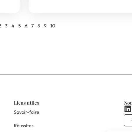
2
3
4
5
6
7
8
9
10
Liens utiles
Nou
Savoir-faire
Réussites